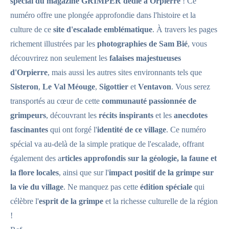
spécial du magazine GRIMPER dédié à Orpierre
! Ce
numéro offre une plongée approfondie dans l'histoire et la
culture de ce
site d'escalade emblématique
. À travers les pages
richement illustrées par les
photographies de Sam Bié
, vous
découvrirez non seulement les
falaises majestueuses
d'Orpierre
, mais aussi les autres sites environnants tels que
Sisteron
,
Le Val Méouge
,
Sigottier
et
Ventavon
. Vous serez
transportés au cœur de cette
communauté passionnée de
grimpeurs
, découvrant les
récits inspirants
et les
anecdotes
fascinantes
qui ont forgé l'
identité de ce village
. Ce numéro
spécial va au-delà de la simple pratique de l'escalade, offrant
également des a
rticles approfondis sur la géologie, la faune et
la flore locales
, ainsi que sur l'
impact positif de la grimpe sur
la vie du village
. Ne manquez pas cette
édition spéciale
qui
célèbre l'
esprit de la grimpe
et la richesse culturelle de la région
!