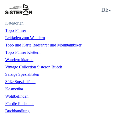
DE
Sisteron, Tourismus in
Kategorien
Topo-Führer
Leitfaden zum Wandern
Topo und Karte Radfahrer und Mountainbiker
Topo-Führer Klettern
Wanderreitkarten
Vintage Collection Sisteron Buëch
Salzige Spezialitäten
Süße Spezialitäten
Kosmetika
Wohlbefinden
Für die Pitchouns
Buchhandlung