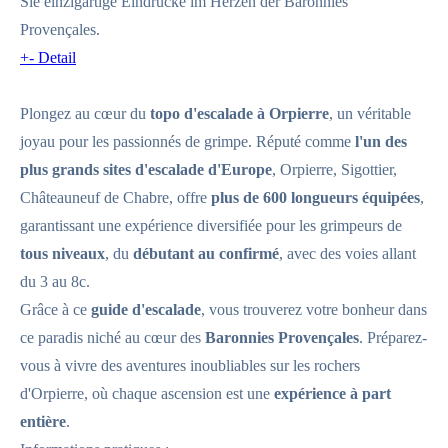
Sie einzigartige Eindrücke im Herzen der Baronnies
Provençales.
+
-
Detail
Plongez au cœur du
topo d'escalade à Orpierre
, un véritable
joyau pour les passionnés de grimpe. Réputé comme
l'un des
plus grands sites d'escalade d'Europe
, Orpierre, Sigottier,
Châteauneuf de Chabre, offre
plus de 600 longueurs équipées
,
garantissant une expérience diversifiée pour les grimpeurs de
tous niveaux
, du
débutant au confirmé
, avec des voies allant
du 3 au 8c.
Grâce à ce
guide d'escalade
, vous trouverez votre bonheur dans
ce paradis niché au cœur des
Baronnies Provençales
. Préparez-
vous à vivre des aventures inoubliables sur les rochers
d'Orpierre, où chaque ascension est une
expérience à part
entière
.