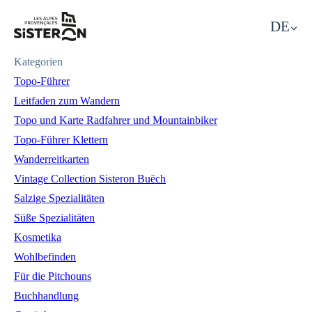
DE
Sisteron, Tourismus in
Kategorien
Topo-Führer
Leitfaden zum Wandern
Topo und Karte Radfahrer und Mountainbiker
Topo-Führer Klettern
Wanderreitkarten
Vintage Collection Sisteron Buëch
Salzige Spezialitäten
Süße Spezialitäten
Kosmetika
Wohlbefinden
Für die Pitchouns
Buchhandlung